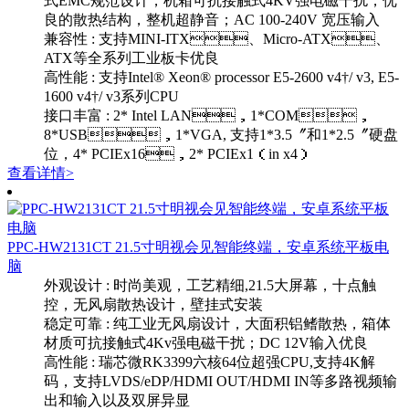
式EMC规范设计，机箱可抗接触式4KV强电磁干扰，优
良的散热结构，整机超静音；AC 100-240V 宽压输入
兼容性 : 支持MINI-ITX、Micro-ATX、
ATX等全系列工业板卡优良
高性能 : 支持Intel® Xeon® processor E5-2600 v4†/ v3, E5-
1600 v4†/ v3系列CPU
接口丰富 : 2* Intel LAN，1*COM，
8*USB，1*VGA, 支持1*3.5〞和1*2.5〞硬盘
位，4* PCIEx16，2* PCIEx1（in x4）
查看详情>
PPC-HW2131CT 21.5寸明视会见智能终端，安卓系统平板电
脑
外观设计 : 时尚美观，工艺精细,21.5大屏幕，十点触
控，无风扇散热设计，壁挂式安装
稳定可靠 : 纯工业无风扇设计，大面积铝鳍散热，箱体
材质可抗接触式4Kv强电磁干扰；DC 12V输入优良
高性能 : 瑞芯微RK3399六核64位超强CPU,支持4K解
码，支持LVDS/eDP/HDMI OUT/HDMI IN等多路视频输
出和输入以及双屏异显