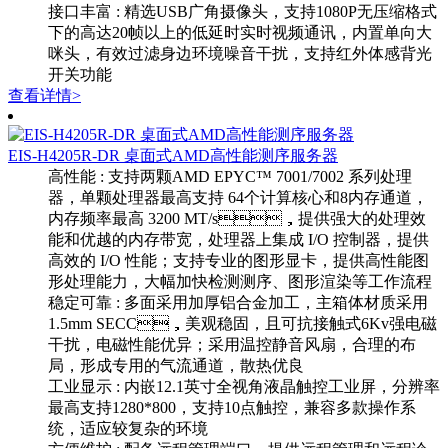
接口丰富 : 精选USB广角摄像头，支持1080P无压缩格式
下的高达20帧以上的低延时实时视频通讯，内置单向大
咪头，有效过滤身边环境噪音干扰，支持红外体感背光
开关功能
查看详情>
EIS-H4205R-DR 桌面式AMD高性能测序服务器
高性能 : 支持两颗AMD EPYC™ 7001/7002 系列处理
器，单颗处理器最高支持 64个计算核心和8内存通道，
内存频率最高 3200 MT/s，提供强大的处理效
能和优越的内存带宽，处理器上集成 I/O 控制器，提供
高效的 I/O 性能；支持专业的图形显卡，提供高性能图
形处理能力，大幅加快检测测序、图形渲染等工作流程
稳定可靠 : 多面采用加厚铝合金加工，主箱体材质采用
1.5mm SECC，美观稳固，且可抗接触式6Kv强电磁
干扰，电磁性能优异；采用温控静音风扇，合理的布
局，形成专用的气流通道，散热优良
工业显示 : 内嵌12.1英寸全视角液晶触控工业屏，分辨率
最高支持1280*800，支持10点触控，兼容多款操作系
统，适应较复杂的环境