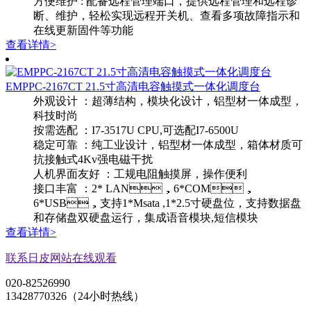
方便维护 : 配备远程管理端口，提供远程管理和远程诊
断、维护，轻松实现远程开关机、查看多项故障指示和
在线更新固件等功能
查看详情>
EMPPC-2167CT 21.5寸高清电容触摸式一体化调度台
外观设计 ：超薄结构，模块化设计，铝型材一体成型，
科技时尚
按需选配 ：I7-3517U CPU,可选配I7-6500U
稳定可靠 ：纯工业设计，铝型材一体成型，箱体材质可
抗接触式4Kv强电磁干扰
人机界面友好 ：工规电阻触摸屏，操作便利
接口丰富 ：2* LAN，6*COM，
6*USB，支持1*Msata ,1*2.5寸硬盘位，支持数据盘
和存储盘双硬盘运行，集成语音模块,短信模块
查看详情>
联系日皮网站在线观看
020-82526990
13428770326（24小时热线）